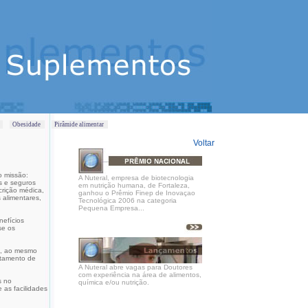
s
Obesidade
Pirâmide alimentar
Voltar
 missão:
A Nuteral, empresa de biotecnologia
es e seguros
em nutrição humana, de Fortaleza,
rição médica,
ganhou o Prêmio Finep de Inovaçao
 alimentares,
Tecnológica 2006 na categoria
Pequena Empresa...
nefícios
se os
e, ao mesmo
atamento de
A Nuteral abre vagas para Doutores
com experiência na área de alimentos,
s no
química e/ou nutrição.
as facilidades