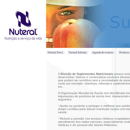
Nuteral News
Nuteral Informa
Agenda de eventos
Produto
A
Divisão de Suplementos Nutricionais
possui como
desenvolver, fabricar e comercializar produtos eficaz
que podem ser vendidos sem a necessidade de presc
como por exemplo: vitaminas, minerais e suplementos
etc...
A Organização Mundial da Saúde tem identificado be
importantes de produtos de venda livre, destacando-
seguintes:
·
Ajudar ao paciente a proteger e melhorar sua saúd
tempo contribui para reduzir eventuais custos com tr
saúde;
·
Reduzir a pressão nos serviços médicos hospitalare
atendimento dos males menores, especialmente onde 
médicas e de pessoal são fatores limitantes;