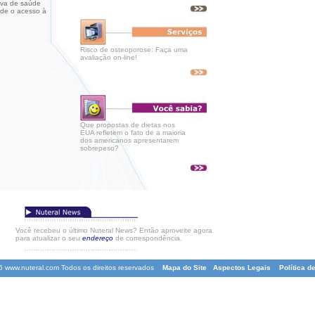
tiva de saúde
nde o acesso à
Risco de osteoporose: Faça uma
avaliação on-line!
e científicas da área de alimentação e nutrição. Não perca tempo. Assine já!
Que propostas de dietas nos
EUA refletem o fato de a maioria
dos americanos apresentarem
sobrepeso?
Você recebeu o último Nuteral News? Então aproveite agora
para atualizar o seu
endereço
de correspondência.
6 www.nuteral.com Todos os direitos reservados
Mapa do Site
Aspectos Legais
Política d