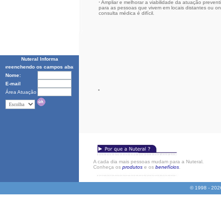
·
Ampliar e melhorar a viabilidade da atuação preven
para as pessoas que vivem em locais distantes ou o
consulta médica é difícil.
Nuteral Informa
 preenchendo os campos abaixo, e receba gratuitamente as mais recentes notícias técnicas 
Nome:
E-mail
.
Área Atuação
A cada dia mais pessoas mudam para a Nuteral.
Conheça os
produtos
e os
benefícios
.
© 1998 - 202